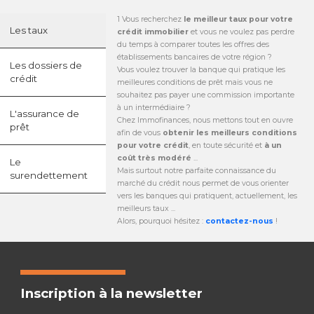
1 Vous recherchez
le meilleur taux pour votre
Les taux
crédit immobilier
et vous ne voulez pas perdre
du temps à comparer toutes les offres des
établissements bancaires de votre région ?
Les dossiers de
Vous voulez trouver la banque qui pratique les
crédit
meilleures conditions de prêt mais vous ne
souhaitez pas payer une commission importante
à un intermédiaire ?
L'assurance de
Chez Immofinances, nous mettons tout en ouvre
prêt
afin de vous
obtenir les meilleurs conditions
pour votre crédit
, en toute sécurité et
à un
coût très modéré
...
Le
Mais surtout notre parfaite connaissance du
surendettement
marché du crédit nous permet de vous orienter
vers les banques qui pratiquent, actuellement, les
meilleurs taux ...
Alors, pourquoi hésitez :
contactez-nous
!
Inscription à la newsletter